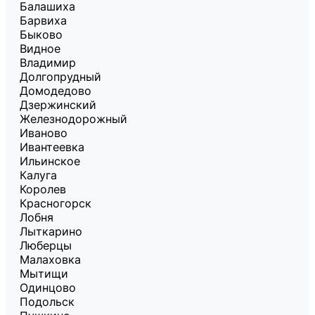
Балашиха
Барвиха
Быково
Видное
Владимир
Долгопрудный
Домодедово
Дзержинский
Железнодорожный
Иваново
Ивантеевка
Ильинское
Калуга
Королев
Красногорск
Лобня
Лыткарино
Люберцы
Малаховка
Мытищи
Одинцово
Подольск