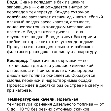
Вода.
Она не попадает в бак из шланга
заправщика — она рождается внутри от
перепадов температур. Каждое суточное
колебание заставляет стенки «дышать»: тёплый
влажный воздух засасывается, остывает,
конденсируется на холодном металле или
пластике. Вода тяжелее дизеля — она
опускается на дно. В воде живут бактерии и
грибки, которые питаются углеводородами.
Продукты их жизнедеятельности забивают
фильтры и разъедают топливную аппаратуру.
Кислород.
Герметичность крышки — не
техническая деталь, а условие химической
стабильности. При контакте с кислородом
дизельное топливо окисляется. Образуются
смолы, перекиси и нерастворимые осадки.
Процесс идёт в десятки раз быстрее на свету и
при нагреве.
Температурные качели.
Идеальная
температура хранения дизельного топлива — от
0 до +10 °C без резких суточных скачков.