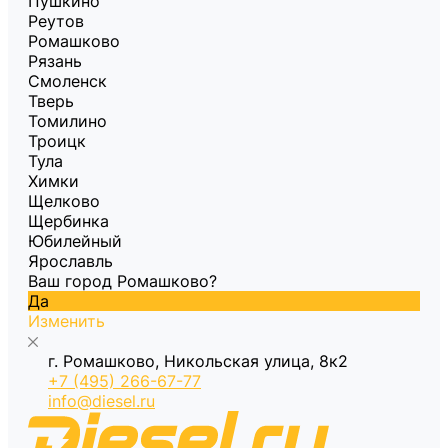
Пушкино
Реутов
Ромашково
Рязань
Смоленск
Тверь
Томилино
Троицк
Тула
Химки
Щелково
Щербинка
Юбилейный
Ярославль
Ваш город Ромашково?
Да
Изменить
г. Ромашково, Никольская улица, 8к2
+7 (495) 266-67-77
info@diesel.ru