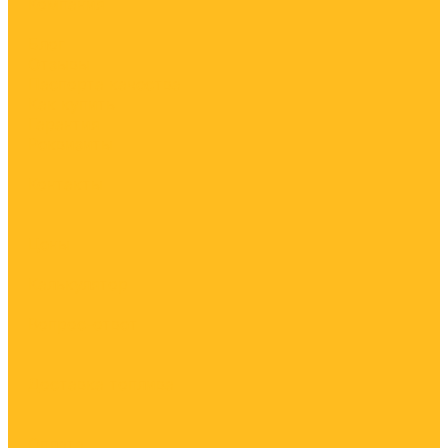
Компания
Блог
Отзывы
Паспорта качества
Как купить
Гарантия
Реквизиты
Контакты
Цены
Калькулятор
Вопрос-ответ
Доставка топлива
Оплата