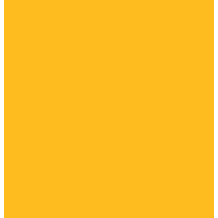
...
Каталог
Летнее ДТ
Зимнее ДТ
Межсезонное ДТ
Арктическое ДТ
Услуги
Утилизация топлива
Утилизация дизельного топлива
Доставка дизельного топлива
Продать дизельное топливо
Анализ дизельного топлива
Откачка топлива
Откачка дизельного топлива
Чистка емкостей от нефтепродуктов
Очистка нефтехранилищ
Аренда ДГУ
Акции
Компания