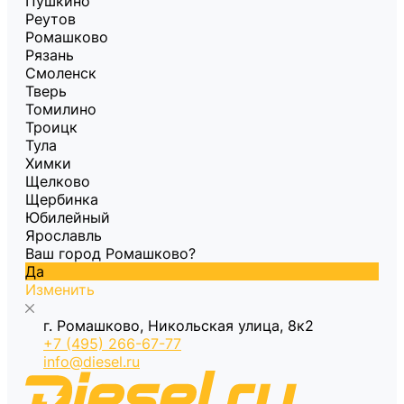
Пушкино
Реутов
Ромашково
Рязань
Смоленск
Тверь
Томилино
Троицк
Тула
Химки
Щелково
Щербинка
Юбилейный
Ярославль
Ваш город Ромашково?
Да
Изменить
г. Ромашково, Никольская улица, 8к2
+7 (495) 266-67-77
info@diesel.ru