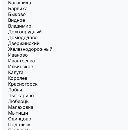
Балашиха
Барвиха
Быково
Видное
Владимир
Долгопрудный
Домодедово
Дзержинский
Железнодорожный
Иваново
Ивантеевка
Ильинское
Калуга
Королев
Красногорск
Лобня
Лыткарино
Люберцы
Малаховка
Мытищи
Одинцово
Подольск