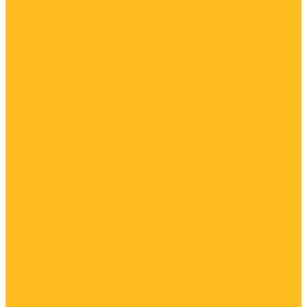
...
Каталог
Летнее ДТ
Зимнее ДТ
Межсезонное ДТ
Арктическое ДТ
Услуги
Утилизация топлива
Утилизация дизельного топлива
Доставка дизельного топлива
Продать дизельное топливо
Анализ дизельного топлива
Откачка топлива
Откачка дизельного топлива
Чистка емкостей от нефтепродуктов
Очистка нефтехранилищ
Аренда ДГУ
Акции
Компания